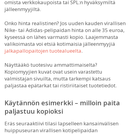
omista verkkokaupoista tai SPL:n hyväksymiltä
jälleenmyyjiltä.
Onko hinta realistinen? Jos uuden kauden virallisen
Nike- tai Adidas-pelipaidan hinta on alle 35 euroa,
kyseessä on lähes varmasti kopio. Laajemmasta
valikoimasta voi etsiä kotimaisia jälleenmyyjiä
jalkapallopaitojen tuotealueelta
.
Näyttääkö tuotesivu ammattimaiselta?
Kopiomyyjien kuvat ovat usein varastettu
valmistajan sivuilta, mutta tarkempi katsaus
paljastaa epätarkat tai ristiriitaiset tuotetiedot.
Käytännön esimerkki – milloin paita
paljastuu kopioksi
Eräs seuraaktiivi tilasi lapselleen kansainvälisen
huippuseuran virallisen kotipelipaidan