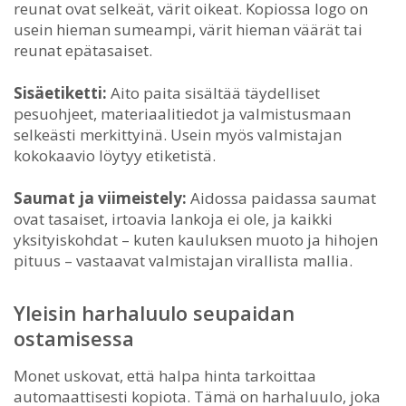
reunat ovat selkeät, värit oikeat. Kopiossa logo on
usein hieman sumeampi, värit hieman väärät tai
reunat epätasaiset.
Sisäetiketti:
Aito paita sisältää täydelliset
pesuohjeet, materiaalitiedot ja valmistusmaan
selkeästi merkittyinä. Usein myös valmistajan
kokokaavio löytyy etiketistä.
Saumat ja viimeistely:
Aidossa paidassa saumat
ovat tasaiset, irtoavia lankoja ei ole, ja kaikki
yksityiskohdat – kuten kauluksen muoto ja hihojen
pituus – vastaavat valmistajan virallista mallia.
Yleisin harhaluulo seupaidan
ostamisessa
Monet uskovat, että halpa hinta tarkoittaa
automaattisesti kopiota. Tämä on harhaluulo, joka