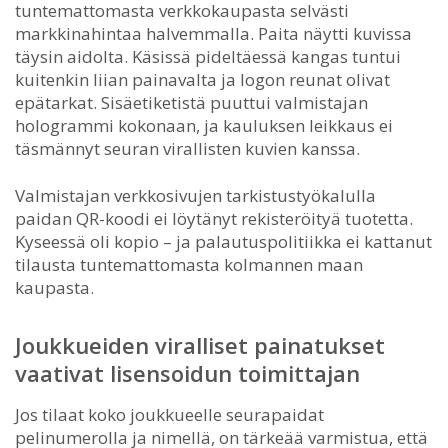
tuntemattomasta verkkokaupasta selvästi
markkinahintaa halvemmalla. Paita näytti kuvissa
täysin aidolta. Käsissä pideltäessä kangas tuntui
kuitenkin liian painavalta ja logon reunat olivat
epätarkat. Sisäetiketistä puuttui valmistajan
hologrammi kokonaan, ja kauluksen leikkaus ei
täsmännyt seuran virallisten kuvien kanssa.
Valmistajan verkkosivujen tarkistustyökalulla
paidan QR-koodi ei löytänyt rekisteröityä tuotetta.
Kyseessä oli kopio – ja palautuspolitiikka ei kattanut
tilausta tuntemattomasta kolmannen maan
kaupasta.
Joukkueiden viralliset painatukset
vaativat lisensoidun toimittajan
Jos tilaat koko joukkueelle seurapaidat
pelinumerolla ja nimellä, on tärkeää varmistua, että