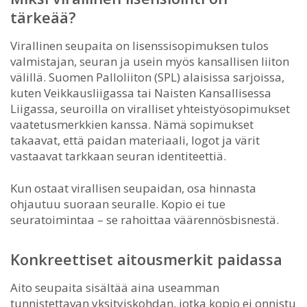
tärkeää?
Virallinen seupaita on lisenssisopimuksen tulos
valmistajan, seuran ja usein myös kansallisen liiton
välillä. Suomen Palloliiton (SPL) alaisissa sarjoissa,
kuten Veikkausliigassa tai Naisten Kansallisessa
Liigassa, seuroilla on viralliset yhteistyösopimukset
vaatetusmerkkien kanssa. Nämä sopimukset
takaavat, että paidan materiaali, logot ja värit
vastaavat tarkkaan seuran identiteettiä.
Kun ostaat virallisen seupaidan, osa hinnasta
ohjautuu suoraan seuralle. Kopio ei tue
seuratoimintaa – se rahoittaa väärennösbisnestä.
Konkreettiset aitousmerkit paidassa
Aito seupaita sisältää aina useamman
tunnistettavan yksityiskohdan, jotka kopio ei onnistu