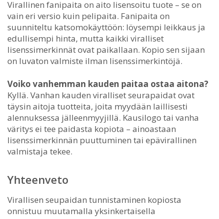
Virallinen fanipaita on aito lisensoitu tuote – se on
vain eri versio kuin pelipaita. Fanipaita on
suunniteltu katsomokäyttöön: löysempi leikkaus ja
edullisempi hinta, mutta kaikki viralliset
lisenssimerkinnät ovat paikallaan. Kopio sen sijaan
on luvaton valmiste ilman lisenssimerkintöjä.
Voiko vanhemman kauden paitaa ostaa aitona?
Kyllä. Vanhan kauden viralliset seurapaidat ovat
täysin aitoja tuotteita, joita myydään laillisesti
alennuksessa jälleenmyyjillä. Kausilogo tai vanha
väritys ei tee paidasta kopiota – ainoastaan
lisenssimerkinnän puuttuminen tai epävirallinen
valmistaja tekee.
Yhteenveto
Virallisen seupaidan tunnistaminen kopiosta
onnistuu muutamalla yksinkertaisella