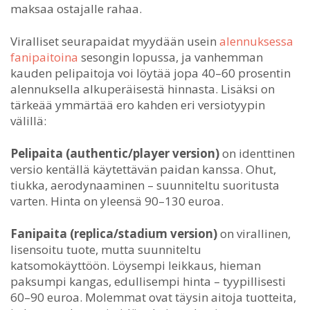
maksaa ostajalle rahaa.
Viralliset seurapaidat myydään usein
alennuksessa
fanipaitoina
sesongin lopussa, ja vanhemman
kauden pelipaitoja voi löytää jopa 40–60 prosentin
alennuksella alkuperäisestä hinnasta. Lisäksi on
tärkeää ymmärtää ero kahden eri versiotyypin
välillä:
Pelipaita (authentic/player version)
on identtinen
versio kentällä käytettävän paidan kanssa. Ohut,
tiukka, aerodynaaminen – suunniteltu suoritusta
varten. Hinta on yleensä 90–130 euroa.
Fanipaita (replica/stadium version)
on virallinen,
lisensoitu tuote, mutta suunniteltu
katsomokäyttöön. Löysempi leikkaus, hieman
paksumpi kangas, edullisempi hinta – tyypillisesti
60–90 euroa. Molemmat ovat täysin aitoja tuotteita,