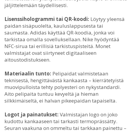
jäljittelemään täydellisesti.
Lisenssihologrammi tai QR-koodi:
Löytyy yleensä
paidan sisäpuolelta, kauluslappusesta tai
saumasta. Adidas käyttää QR-koodia, jonka voi
tarkistaa omalla sovelluksellaan. Nike hyödyntää
NFC-sirua tai erillisiä tarkistuspisteitä. Monet
valmistajat ovat siirtyneet digitaaliseen
aitoustodistukseen.
Materiaalin tunto:
Pelipaidat valmistetaan
teknisestä, hengittävästä kankaasta – kierrätetyistä
muovipulloista tehty polyesteri on nykystandardi.
Aito pelipaita tuntuu kevyeltä ja hieman
silkkimäiseltä, ei halvan pikeepaidan tapaiselta.
Logot ja painatukset:
Valmistajan logo on joko
kudottu kankaaseen tai tarkasti termoprässätty.
Seuran vaakuna on ommeltu tai tarkkaan painettu –