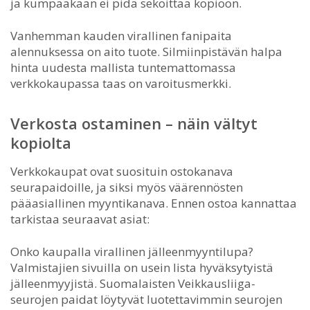
ja kumpaakaan ei pidä sekoittaa kopioon.
Vanhemman kauden virallinen fanipaita
alennuksessa on aito tuote. Silmiinpistävän halpa
hinta uudesta mallista tuntemattomassa
verkkokaupassa taas on varoitusmerkki.
Verkosta ostaminen – näin vältyt
kopiolta
Verkkokaupat ovat suosituin ostokanava
seurapaidoille, ja siksi myös väärennösten
pääasiallinen myyntikanava. Ennen ostoa kannattaa
tarkistaa seuraavat asiat:
Onko kaupalla virallinen jälleenmyyntilupa?
Valmistajien sivuilla on usein lista hyväksytyistä
jälleenmyyjistä. Suomalaisten Veikkausliiga-
seurojen paidat löytyvät luotettavimmin seurojen