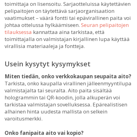
toimittaja on lisensoitu. Sarjaotteluissa käytettävien
pelipaitojen on täytettävä sarjaorganisaation
vaatimukset – väärä fontti tai epävirallinen paita voi
johtaa ottelussa hylkäämiseen.
Seuran pelipaitojen
tilauksessa
kannattaa aina tarkistaa, että
toimittajalla on valmistajan kirjallinen lupa käyttää
virallisia materiaaleja ja fontteja.
Usein kysytyt kysymykset
Miten tiedän, onko verkkokaupan seupaita aito?
Tarkista, onko kaupalla virallinen jälleenmyyntilupa
valmistajalta tai seuralta. Aito paita sisältää
hologrammin tai QR-koodin, jolla alkuperän voi
tarkistaa valmistajan sovelluksessa. Epärealistisen
alhainen hinta uudesta mallista on selkein
varoitusmerkki.
Onko fanipaita aito vai kopio?