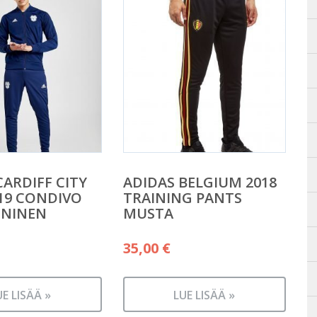
CARDIFF CITY
ADIDAS BELGIUM 2018
/19 CONDIVO
TRAINING PANTS
ININEN
MUSTA
35,00
€
UE LISÄÄ »
LUE LISÄÄ »