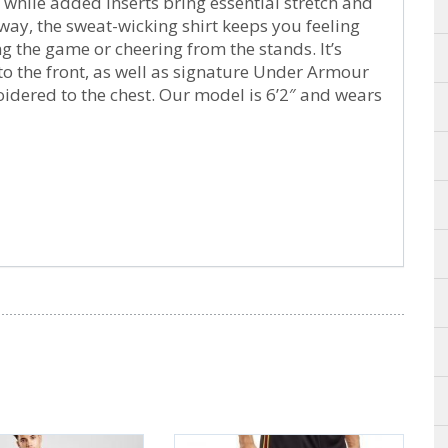
 while added inserts bring essential stretch and
rway, the sweat-wicking shirt keeps you feeling
g the game or cheering from the stands. It’s
 to the front, as well as signature Under Armour
idered to the chest. Our model is 6’2″ and wears