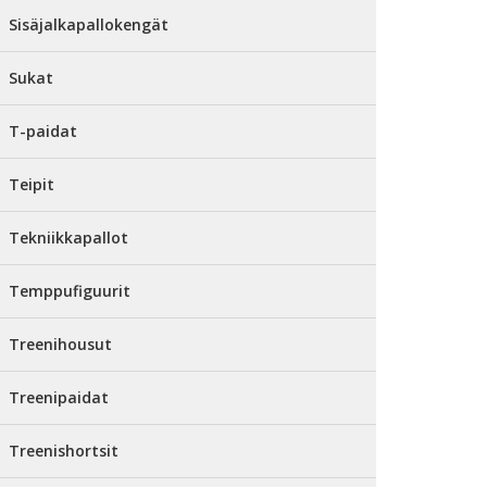
Sisäjalkapallokengät
Sukat
T-paidat
Teipit
Tekniikkapallot
Temppufiguurit
Treenihousut
Treenipaidat
Treenishortsit