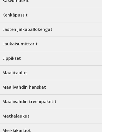
Kasvomaskit
Kenkäpussit
Lasten jalkapallokengät
Laukaisumittarit
Lippikset
Maalitaulut
Maalivahdin hanskat
Maalivahdin treenipaketit
Matkalaukut
Merkkikartiot