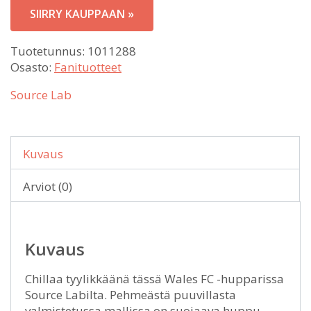
SIIRRY KAUPPAAN »
Tuotetunnus:
1011288
Osasto:
Fanituotteet
Source Lab
Kuvaus
Arviot (0)
Kuvaus
Chillaa tyylikkäänä tässä Wales FC -hupparissa
Source Labilta. Pehmeästä puuvillasta
valmistetussa mallissa on suojaava huppu,