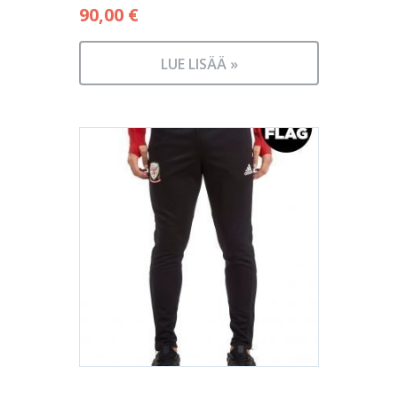
90,00
€
LUE LISÄÄ »