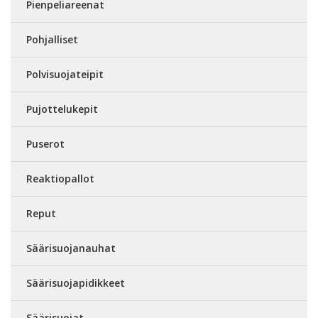
Pienpeliareenat
Pohjalliset
Polvisuojateipit
Pujottelukepit
Puserot
Reaktiopallot
Reput
Säärisuojanauhat
Säärisuojapidikkeet
Säärisuojat