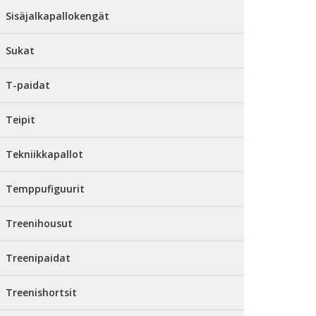
Sisäjalkapallokengät
Sukat
T-paidat
Teipit
Tekniikkapallot
Temppufiguurit
Treenihousut
Treenipaidat
Treenishortsit