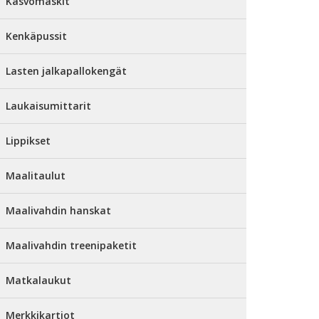
Kasvomaskit
Kenkäpussit
Lasten jalkapallokengät
Laukaisumittarit
Lippikset
Maalitaulut
Maalivahdin hanskat
Maalivahdin treenipaketit
Matkalaukut
Merkkikartiot