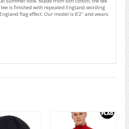
tial summer look. Made from soft cotton, the tee
 tee is finished with repeated England wording
 England flag effect. Our model is 6’2″ and wears