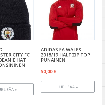
D
ADIDAS FA WALES
TER CITY FC
2018/19 HALF ZIP TOP
BEANIE HAT
PUNAINEN
ONSININEN
50,00
€
LUE LISÄÄ »
UE LISÄÄ »