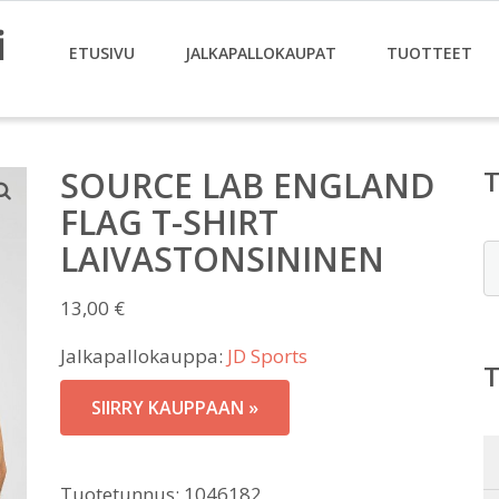
i
ETUSIVU
JALKAPALLOKAUPAT
TUOTTEET
SOURCE LAB ENGLAND
FLAG T-SHIRT
LAIVASTONSININEN
E
13,00
€
Jalkapallokauppa:
JD Sports
SIIRRY KAUPPAAN »
Tuotetunnus:
1046182