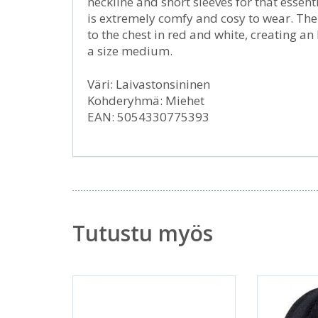
neckline and short sleeves for that essen
is extremely comfy and cosy to wear. The
to the chest in red and white, creating an
a size medium.
Väri: Laivastonsininen
Kohderyhmä: Miehet
EAN: 5054330775393
Tutustu myös