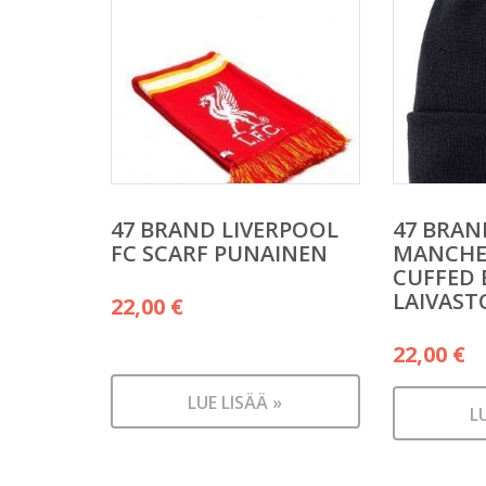
47 BRAND LIVERPOOL
47 BRAN
FC SCARF PUNAINEN
MANCHES
CUFFED 
LAIVAST
22,00
€
22,00
€
LUE LISÄÄ »
L