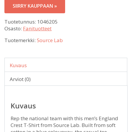
SIIRRY KAUPPAAN »
Tuotetunnus:
1046205
Osasto:
Fanituotteet
Tuotemerkki:
Source Lab
Kuvaus
Arviot (0)
Kuvaus
Rep the national team with this men’s England
Crest T-Shirt from Source Lab. Built from soft
cotton in a blue colourway, the casual tee