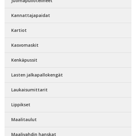
Juomapullotelineet
Kannattajapaidat
Kartiot
Kasvomaskit
Kenkäpussit
Lasten jalkapallokengät
Laukaisumittarit
Lippikset
Maalitaulut
Maalivahdin hanskat