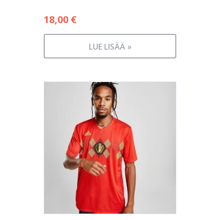
18,00
€
LUE LISÄÄ »