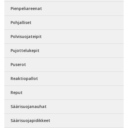
Pienpeliareenat
Pohjalliset
Polvisuojateipit
Pujottelukepit
Puserot
Reaktiopallot
Reput
Säärisuojanauhat
Säärisuojapidikkeet