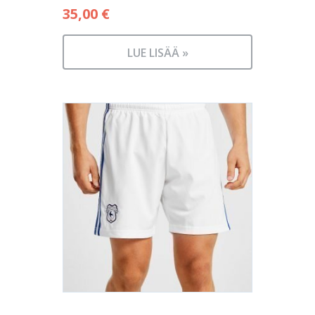
35,00
€
LUE LISÄÄ »