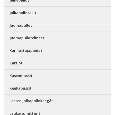
Jalkapallot
Jalkapallotakit
Juomapullot
Juomapullotelineet
Kannattajapaidat
Kartiot
Kasvomaskit
Kenkäpussit
Lasten jalkapallokengät
Laukaisumittarit