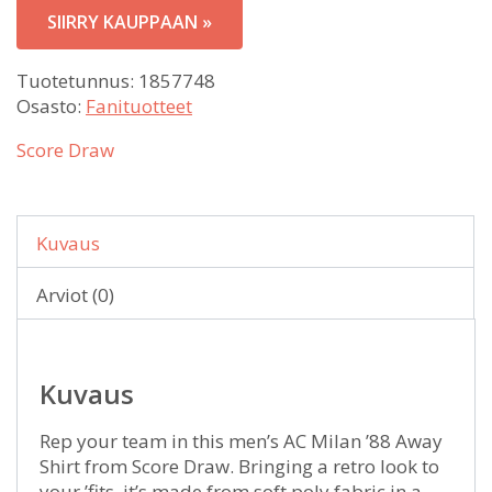
SIIRRY KAUPPAAN »
Tuotetunnus:
1857748
Osasto:
Fanituotteet
Score Draw
Kuvaus
Arviot (0)
Kuvaus
Rep your team in this men’s AC Milan ’88 Away
Shirt from Score Draw. Bringing a retro look to
your ’fits, it’s made from soft poly fabric in a