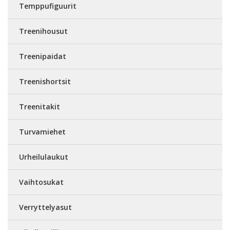
Temppufiguurit
Treenihousut
Treenipaidat
Treenishortsit
Treenitakit
Turvamiehet
Urheilulaukut
Vaihtosukat
Verryttelyasut