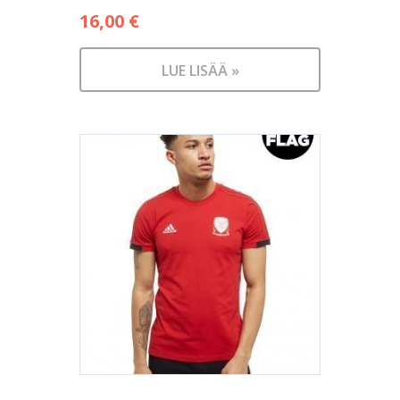
16,00
€
LUE LISÄÄ »