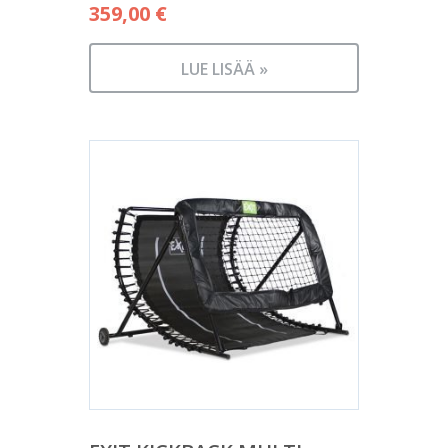
359,00
€
LUE LISÄÄ »