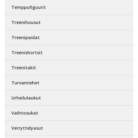
Temppufiguurit
Treenihousut
Treenipaidat
Treenishortsit
Treenitakit
Turvamiehet
Urheilulaukut
Vaihtosukat
Verryttelyasut