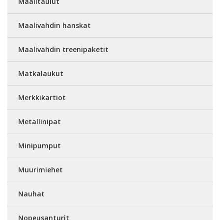
Maalitaulut
Maalivahdin hanskat
Maalivahdin treenipaketit
Matkalaukut
Merkkikartiot
Metallinipat
Minipumput
Muurimiehet
Nauhat
Nopeusanturit