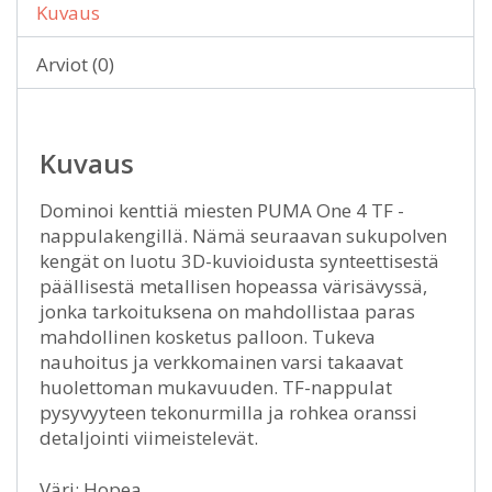
Kuvaus
Arviot (0)
Kuvaus
Dominoi kenttiä miesten PUMA One 4 TF -
nappulakengillä. Nämä seuraavan sukupolven
kengät on luotu 3D-kuvioidusta synteettisestä
päällisestä metallisen hopeassa värisävyssä,
jonka tarkoituksena on mahdollistaa paras
mahdollinen kosketus palloon. Tukeva
nauhoitus ja verkkomainen varsi takaavat
huolettoman mukavuuden. TF-nappulat
pysyvyyteen tekonurmilla ja rohkea oranssi
detaljointi viimeistelevät.
Väri: Hopea