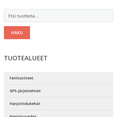
Etsi:
HAKU
TUOTEALUEET
Fanituotteet
GPS-järjestelmät
Harjoittelukehät
Harjoitusaidat