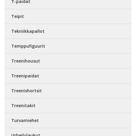
T-paidat
Teipit
Tekniikkapallot
Temppufiguurit
Treenihousut
Treenipaidat
Treenishortsit
Treenitakit
Turvamiehet
Urheilulaukut