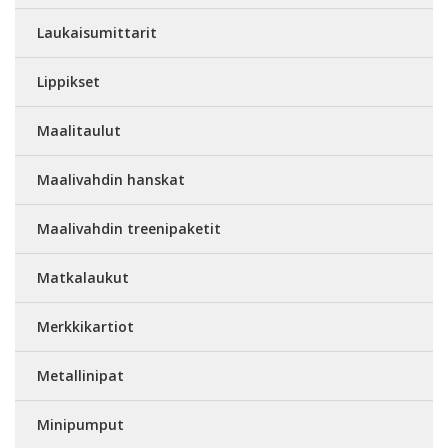
Laukaisumittarit
Lippikset
Maalitaulut
Maalivahdin hanskat
Maalivahdin treenipaketit
Matkalaukut
Merkkikartiot
Metallinipat
Minipumput