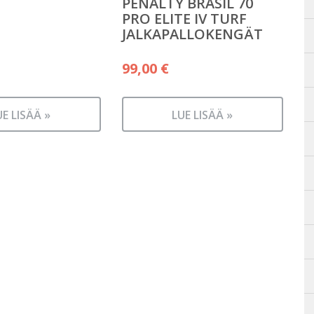
PENALTY BRASIL 70
PRO ELITE IV TURF
JALKAPALLOKENGÄT
99,00
€
UE LISÄÄ »
LUE LISÄÄ »