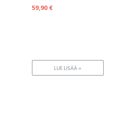
59,90
€
LUE LISÄÄ »