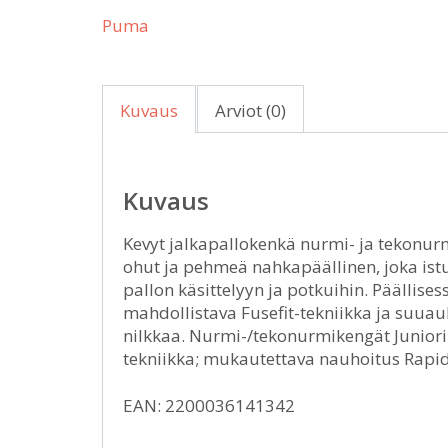
Puma
Kuvaus
Arviot (0)
Kuvaus
Kevyt jalkapallokenkä nurmi- ja tekonur
ohut ja pehmeä nahkapäällinen, joka ist
pallon käsittelyyn ja potkuihin. Päälli
mahdollistava Fusefit-tekniikka ja suuau
nilkkaa. Nurmi-/tekonurmikengät Juniori
tekniikka; mukautettava nauhoitus Rapi
EAN: 2200036141342