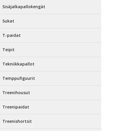
Sisäjalkapallokengät
Sukat
T-paidat
Teipit
Tekniikkapallot
Temppufiguurit
Treenihousut
Treenipaidat
Treenishortsit