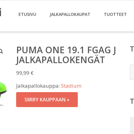
i
ETUSIVU
JALKAPALLOKAUPAT
TUOTTEET
PUMA ONE 19.1 FGAG J
JALKAPALLOKENGÄT
E
99,99
€
Jalkapallokauppa:
Stadium
SIIRRY KAUPPAAN »