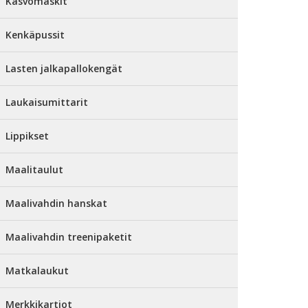
Kasvomaskit
Kenkäpussit
Lasten jalkapallokengät
Laukaisumittarit
Lippikset
Maalitaulut
Maalivahdin hanskat
Maalivahdin treenipaketit
Matkalaukut
Merkkikartiot