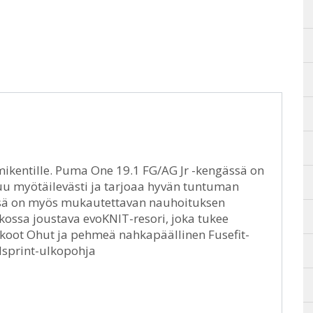
mikentille. Puma One 19.1 FG/AG Jr -kengässä on
uu myötäilevästi ja tarjoaa hyvän tuntuman
sessä on myös mukautettavan nauhoituksen
kossa joustava evoKNIT-resori, joka tukee
koot Ohut ja pehmeä nahkapäällinen Fusefit-
dsprint-ulkopohja