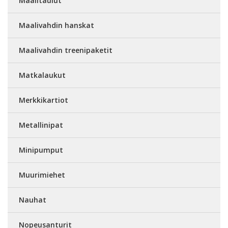
Maalitaulut
Maalivahdin hanskat
Maalivahdin treenipaketit
Matkalaukut
Merkkikartiot
Metallinipat
Minipumput
Muurimiehet
Nauhat
Nopeusanturit