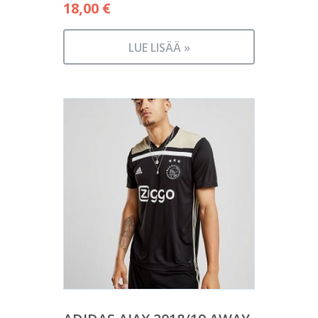
18,00
€
LUE LISÄÄ »