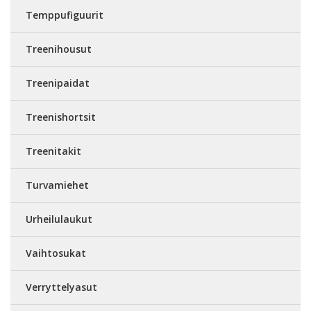
Temppufiguurit
Treenihousut
Treenipaidat
Treenishortsit
Treenitakit
Turvamiehet
Urheilulaukut
Vaihtosukat
Verryttelyasut