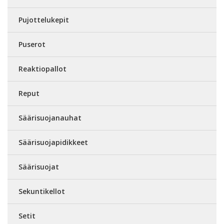
Pujottelukepit
Puserot
Reaktiopallot
Reput
Säärisuojanauhat
Säärisuojapidikkeet
Säärisuojat
Sekuntikellot
Setit