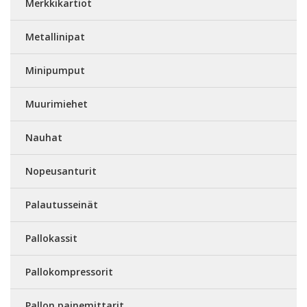
Merkkikartiot
Metallinipat
Minipumput
Muurimiehet
Nauhat
Nopeusanturit
Palautusseinät
Pallokassit
Pallokompressorit
Pallon painemittarit