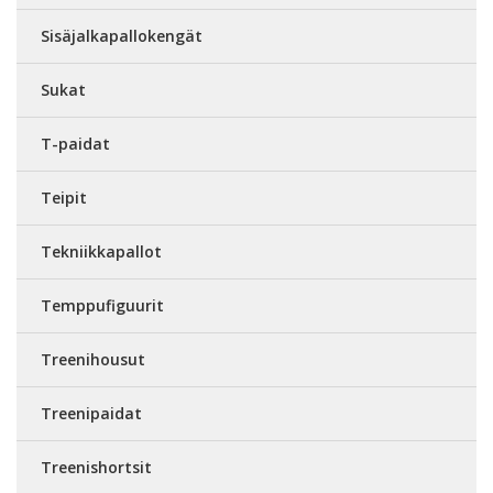
Sisäjalkapallokengät
Sukat
T-paidat
Teipit
Tekniikkapallot
Temppufiguurit
Treenihousut
Treenipaidat
Treenishortsit