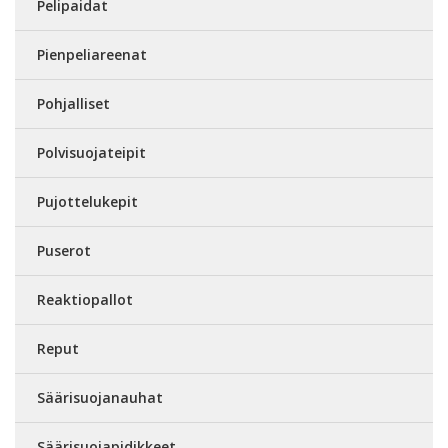
Pelipaidat
Pienpeliareenat
Pohjalliset
Polvisuojateipit
Pujottelukepit
Puserot
Reaktiopallot
Reput
Säärisuojanauhat
Säärisuojapidikkeet