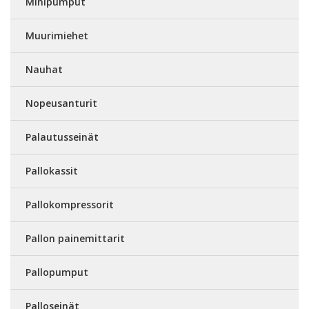
Minipumput
Muurimiehet
Nauhat
Nopeusanturit
Palautusseinät
Pallokassit
Pallokompressorit
Pallon painemittarit
Pallopumput
Palloseinät