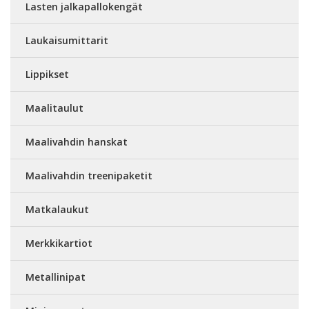
Lasten jalkapallokengät
Laukaisumittarit
Lippikset
Maalitaulut
Maalivahdin hanskat
Maalivahdin treenipaketit
Matkalaukut
Merkkikartiot
Metallinipat