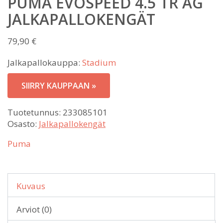
PUMA EVOSPEED 4.5 TR AG
JALKAPALLOKENGÄT
79,90
€
Jalkapallokauppa:
Stadium
SIIRRY KAUPPAAN »
Tuotetunnus:
233085101
Osasto:
Jalkapallokengät
Puma
Kuvaus
Arviot (0)