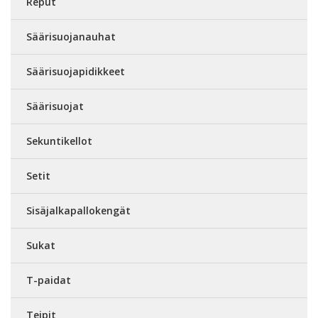
Reput
Säärisuojanauhat
Säärisuojapidikkeet
Säärisuojat
Sekuntikellot
Setit
Sisäjalkapallokengät
Sukat
T-paidat
Teipit