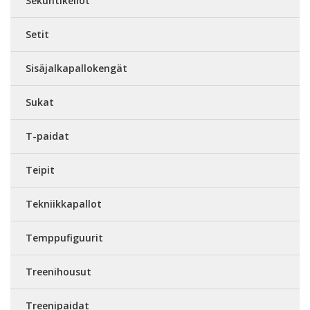
Sekuntikellot
Setit
Sisäjalkapallokengät
Sukat
T-paidat
Teipit
Tekniikkapallot
Temppufiguurit
Treenihousut
Treenipaidat