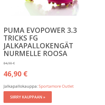
PUMA EVOPOWER 3.3
TRICKS FG
JALKAPALLOKENGÄT
NURMELLE ROOSA
84,90
€
Alkuperäinen
46,90
€
hinta
Nykyinen
oli:
Jalkapallokauppa:
Sportamore Outlet
hinta
84,90 €.
on:
SIIRRY KAUPPAAN »
46,90 €.