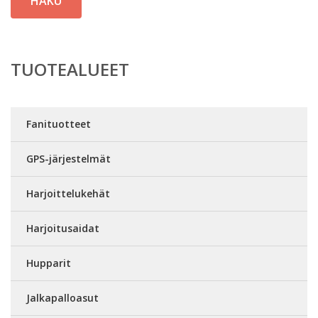
HAKU
TUOTEALUEET
Fanituotteet
GPS-järjestelmät
Harjoittelukehät
Harjoitusaidat
Hupparit
Jalkapalloasut