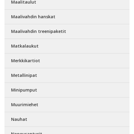
Maalitaulut
Maalivahdin hanskat
Maalivahdin treenipaketit
Matkalaukut
Merkkikartiot
Metallinipat
Minipumput
Muurimiehet
Nauhat
Nopeusanturit