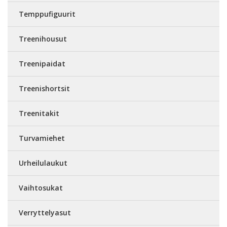
Temppufiguurit
Treenihousut
Treenipaidat
Treenishortsit
Treenitakit
Turvamiehet
Urheilulaukut
Vaihtosukat
Verryttelyasut