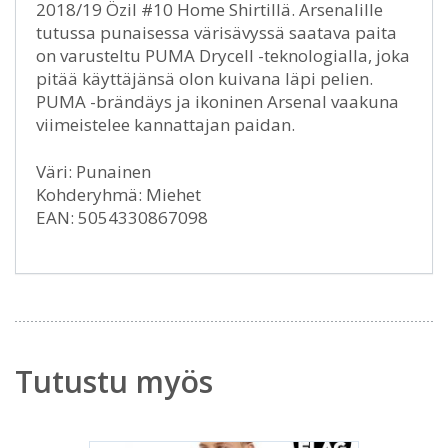
2018/19 Özil #10 Home Shirtillä. Arsenalille
tutussa punaisessa värisävyssä saatava paita
on varusteltu PUMA Drycell -teknologialla, joka
pitää käyttäjänsä olon kuivana läpi pelien.
PUMA -brändäys ja ikoninen Arsenal vaakuna
viimeistelee kannattajan paidan.
Väri: Punainen
Kohderyhmä: Miehet
EAN: 5054330867098
Tutustu myös