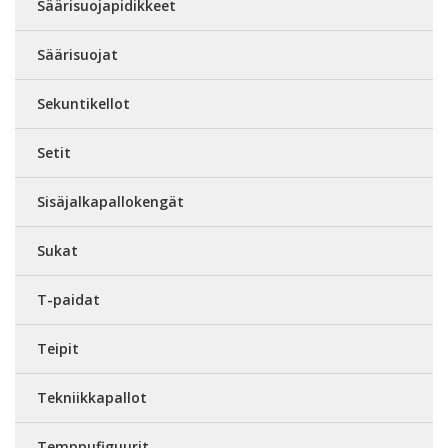
Säärisuojapidikkeet
Säärisuojat
Sekuntikellot
Setit
Sisäjalkapallokengät
Sukat
T-paidat
Teipit
Tekniikkapallot
Temppufiguurit