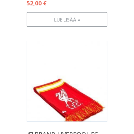
52,00
€
LUE LISÄÄ »