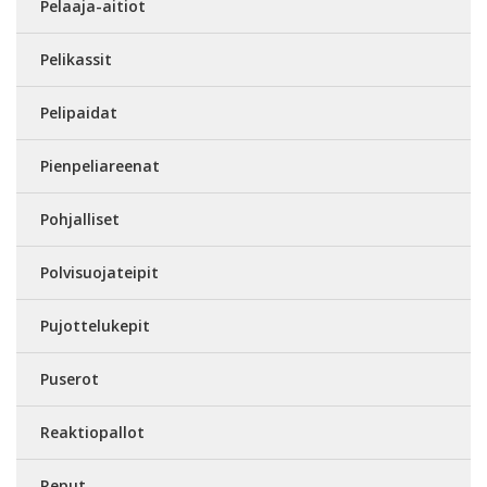
Pelaaja-aitiot
Pelikassit
Pelipaidat
Pienpeliareenat
Pohjalliset
Polvisuojateipit
Pujottelukepit
Puserot
Reaktiopallot
Reput