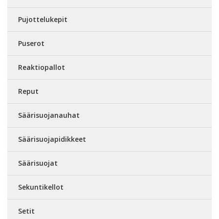
Pujottelukepit
Puserot
Reaktiopallot
Reput
Säärisuojanauhat
Säärisuojapidikkeet
Säärisuojat
Sekuntikellot
Setit