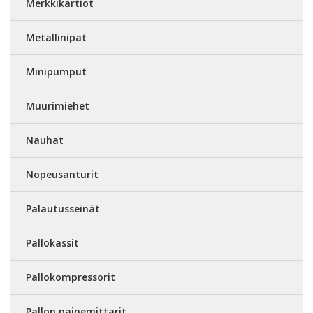
Merkkikartiot
Metallinipat
Minipumput
Muurimiehet
Nauhat
Nopeusanturit
Palautusseinät
Pallokassit
Pallokompressorit
Pallon painemittarit