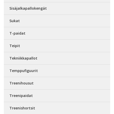
Sisäjalkapallokengät
Sukat
T-paidat
Teipit
Tekniikkapallot
Temppufiguurit
Treenihousut
Treenipaidat
Treenishortsit