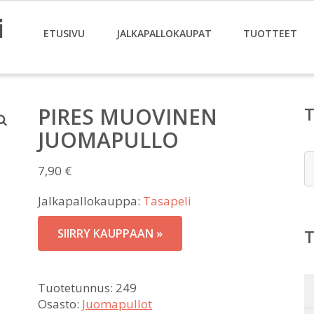
i
ETUSIVU
JALKAPALLOKAUPAT
TUOTTEET
PIRES MUOVINEN
JUOMAPULLO
E
7,90
€
Jalkapallokauppa:
Tasapeli
SIIRRY KAUPPAAN »
Tuotetunnus:
249
Osasto:
Juomapullot