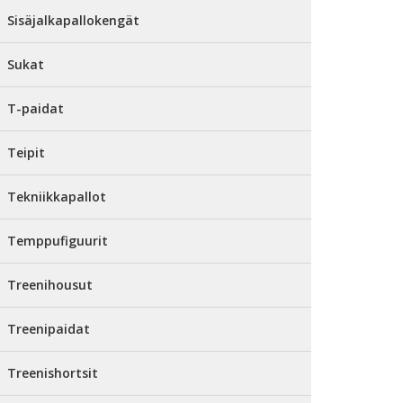
Sisäjalkapallokengät
Sukat
T-paidat
Teipit
Tekniikkapallot
Temppufiguurit
Treenihousut
Treenipaidat
Treenishortsit