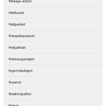
Pelaaja-aitiot
Pelikassit
Pelipaidat
Pienpeliareenat
Pohjalliset
Polvisuojateipit
Pujottelukepit
Puserot
Reaktiopallot
Reput