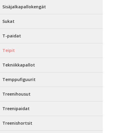
Sisäjalkapallokengät
Sukat
T-paidat
Teipit
Tekniikkapallot
Temppufiguurit
Treenihousut
Treenipaidat
Treenishortsit