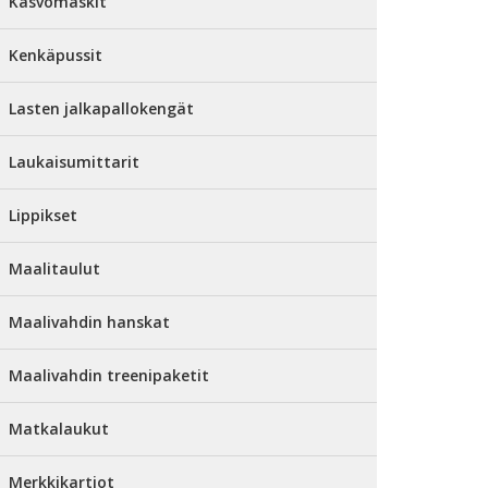
Kasvomaskit
Kenkäpussit
Lasten jalkapallokengät
Laukaisumittarit
Lippikset
Maalitaulut
Maalivahdin hanskat
Maalivahdin treenipaketit
Matkalaukut
Merkkikartiot