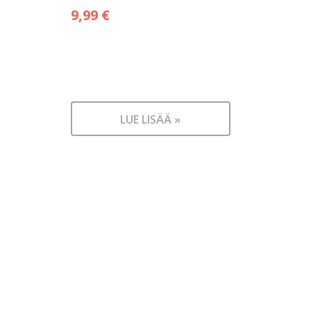
9,99
€
LUE LISÄÄ »