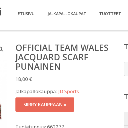
i
ETUSIVU
JALKAPALLOKAUPAT
TUOTTEET
OFFICIAL TEAM WALES
JACQUARD SCARF
PUNAINEN
E
18,00
€
Jalkapallokauppa:
JD Sports
SIIRRY KAUPPAAN »
Tuotetunnus:
662277