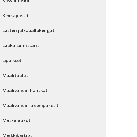
Kasvomaskit
Kenkäpussit
Lasten jalkapallokengät
Laukaisumittarit
Lippikset
Maalitaulut
Maalivahdin hanskat
Maalivahdin treenipaketit
Matkalaukut
Merkkikartiot