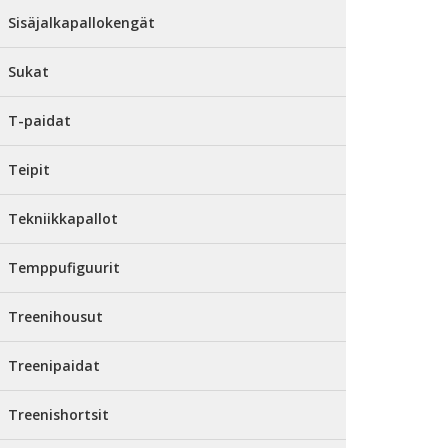
Sisäjalkapallokengät
Sukat
T-paidat
Teipit
Tekniikkapallot
Temppufiguurit
Treenihousut
Treenipaidat
Treenishortsit