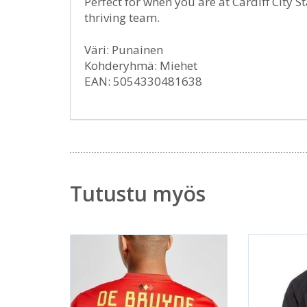
Perfect for when you are at Cardiff City
thriving team.
Väri: Punainen
Kohderyhmä: Miehet
EAN: 5054330481638
Tutustu myös