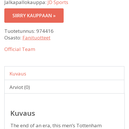
Jalkapallokauppa:
JD Sports
SIIRRY KAUPPAAN »
Tuotetunnus:
974416
Osasto:
Fanituotteet
Official Team
Kuvaus
Arviot (0)
Kuvaus
The end of an era, this men’s Tottenham