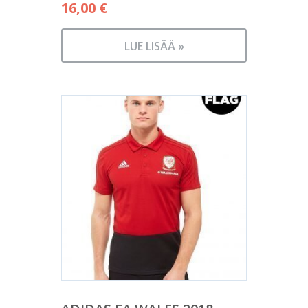
16,00
€
LUE LISÄÄ »