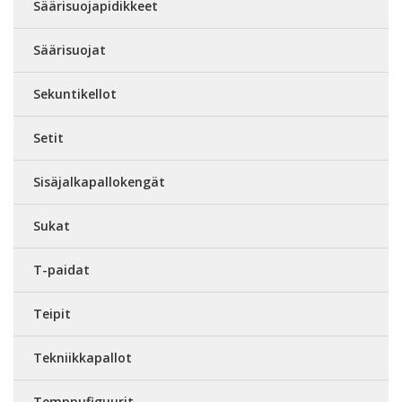
Säärisuojapidikkeet
Säärisuojat
Sekuntikellot
Setit
Sisäjalkapallokengät
Sukat
T-paidat
Teipit
Tekniikkapallot
Temppufiguurit