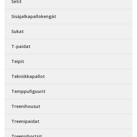
Setit
Sisäjalkapallokengät
Sukat
T-paidat
Teipit
Tekniikkapallot
Temppufiguurit
Treenihousut
Treenipaidat
Treenishortsit