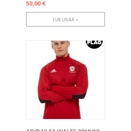
50,00
€
LUE LISÄÄ »