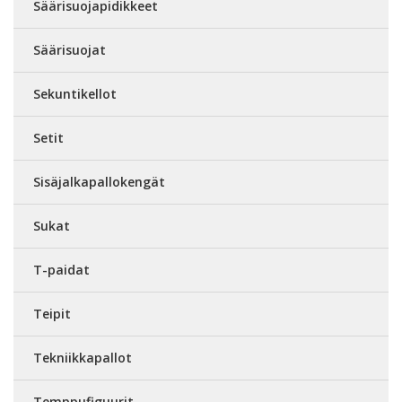
Säärisuojapidikkeet
Säärisuojat
Sekuntikellot
Setit
Sisäjalkapallokengät
Sukat
T-paidat
Teipit
Tekniikkapallot
Temppufiguurit