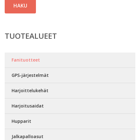
HAKU
TUOTEALUEET
Fanituotteet
GPS-järjestelmät
Harjoittelukehät
Harjoitusaidat
Hupparit
Jalkapalloasut