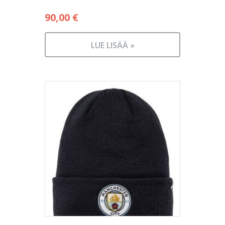
90,00
€
LUE LISÄÄ »