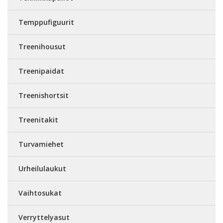
Temppufiguurit
Treenihousut
Treenipaidat
Treenishortsit
Treenitakit
Turvamiehet
Urheilulaukut
Vaihtosukat
Verryttelyasut