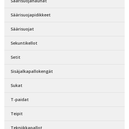
Säärisuojanauhat
Säärisuojapidikkeet
Säärisuojat
Sekuntikellot
Setit
Sisäjalkapallokengät
Sukat
T-paidat
Teipit
Tekniikkapallot