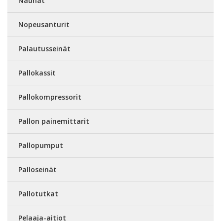
Nauhat
Nopeusanturit
Palautusseinät
Pallokassit
Pallokompressorit
Pallon painemittarit
Pallopumput
Palloseinät
Pallotutkat
Pelaaja-aitiot