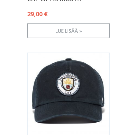
29,00
€
LUE LISÄÄ »