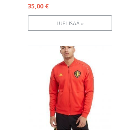
35,00
€
LUE LISÄÄ »