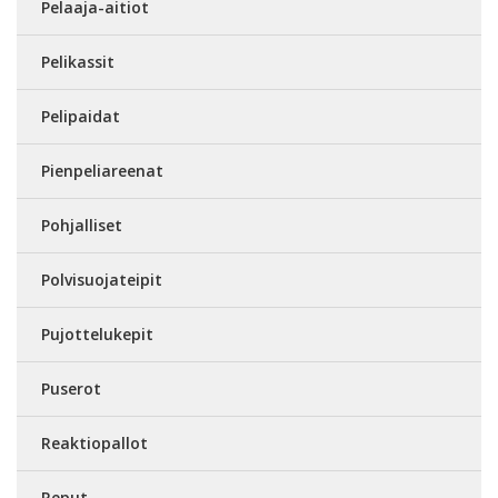
Pelaaja-aitiot
Pelikassit
Pelipaidat
Pienpeliareenat
Pohjalliset
Polvisuojateipit
Pujottelukepit
Puserot
Reaktiopallot
Reput