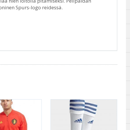
giaa hien loitolla pitämiseksi. Pelipaidan
oninen Spurs-logo reidessä.