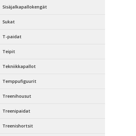
Sisäjalkapallokengät
Sukat
T-paidat
Teipit
Tekniikkapallot
Temppufiguurit
Treenihousut
Treenipaidat
Treenishortsit