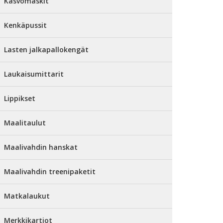
Kasvomaskit
Kenkäpussit
Lasten jalkapallokengät
Laukaisumittarit
Lippikset
Maalitaulut
Maalivahdin hanskat
Maalivahdin treenipaketit
Matkalaukut
Merkkikartiot