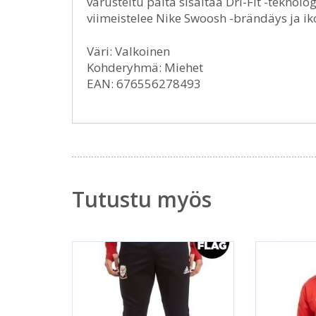
varusteltu paita sisältää Dri-Fit -teknolo
viimeistelee Nike Swoosh -brändäys ja ik
Väri: Valkoinen
Kohderyhmä: Miehet
EAN: 676556278493
Tutustu myös