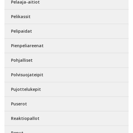
Pelaaja-aitiot
Pelikassit
Pelipaidat
Pienpeliareenat
Pohjalliset
Polvisuojateipit
Pujottelukepit
Puserot
Reaktiopallot
Reput