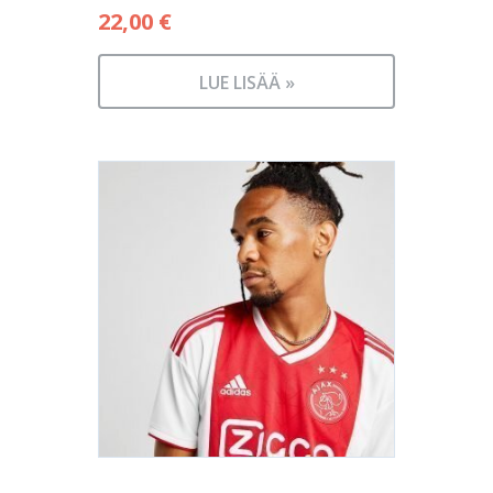
22,00
€
LUE LISÄÄ »