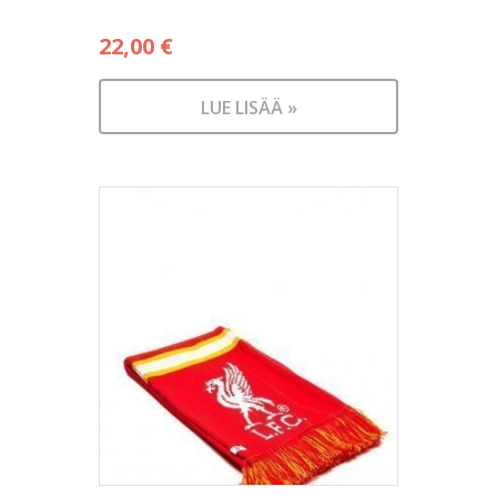
22,00
€
LUE LISÄÄ »