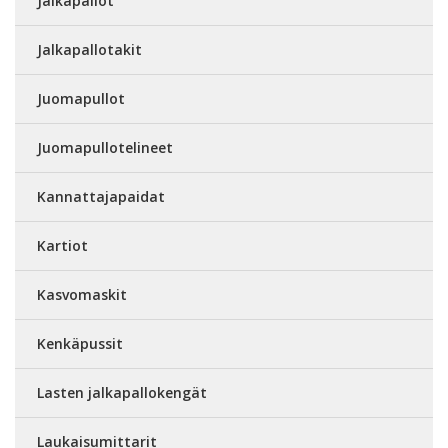
Jalkapallot
Jalkapallotakit
Juomapullot
Juomapullotelineet
Kannattajapaidat
Kartiot
Kasvomaskit
Kenkäpussit
Lasten jalkapallokengät
Laukaisumittarit