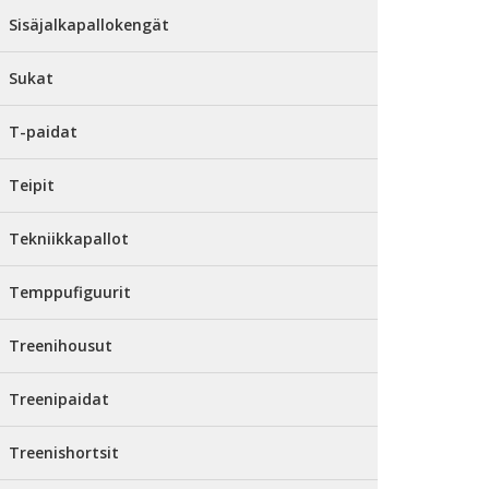
Sisäjalkapallokengät
Sukat
T-paidat
Teipit
Tekniikkapallot
Temppufiguurit
Treenihousut
Treenipaidat
Treenishortsit