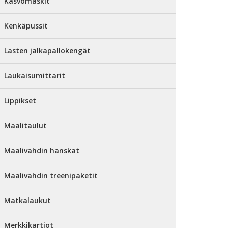
Kasvomaskit
Kenkäpussit
Lasten jalkapallokengät
Laukaisumittarit
Lippikset
Maalitaulut
Maalivahdin hanskat
Maalivahdin treenipaketit
Matkalaukut
Merkkikartiot