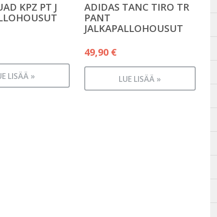
AD KPZ PT J
ADIDAS TANC TIRO TR
ALLOHOUSUT
PANT
JALKAPALLOHOUSUT
49,90
€
UE LISÄÄ »
LUE LISÄÄ »