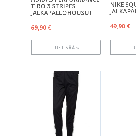
NIKE SQU
TIRO 3 STRIPES
JALKAP
JALKAPALLOHOUSUT
49,90
€
69,90
€
LUE LISÄÄ »
L