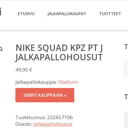
i
ETUSIVU
JALKAPALLOKAUPAT
TUOTTEET
NIKE SQUAD KPZ PT J
JALKAPALLOHOUSUT
E
49,90
€
Jalkapallokauppa:
Stadium
SIIRRY KAUPPAAN »
Tuotetunnus:
232657106
Osasto:
Jalkapallohousut