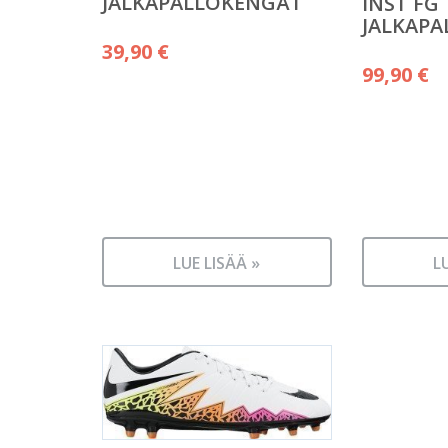
JALKAPALLOKENGÄT
INST FG
JALKAP
39,90
€
99,90
€
LUE LISÄÄ »
L