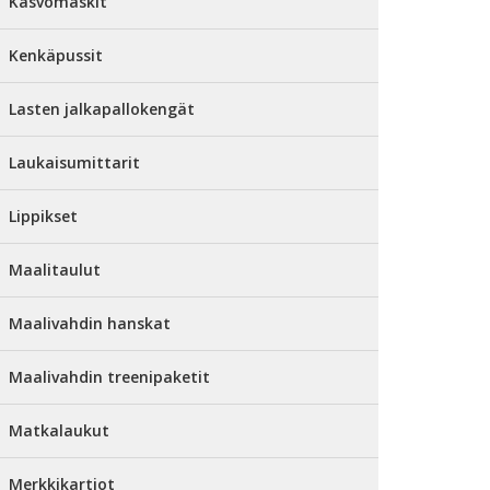
Kasvomaskit
Kenkäpussit
Lasten jalkapallokengät
Laukaisumittarit
Lippikset
Maalitaulut
Maalivahdin hanskat
Maalivahdin treenipaketit
Matkalaukut
Merkkikartiot