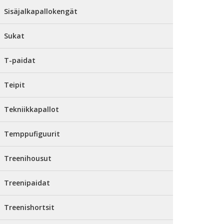
Sisäjalkapallokengät
Sukat
T-paidat
Teipit
Tekniikkapallot
Temppufiguurit
Treenihousut
Treenipaidat
Treenishortsit