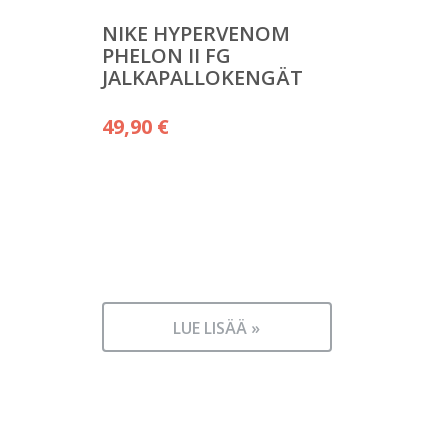
NIKE HYPERVENOM
PHELON II FG
JALKAPALLOKENGÄT
49,90
€
LUE LISÄÄ »