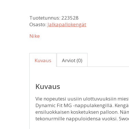
Tuotetunnus:
223528
Osasto:
Jalkapallokengät
Nike
Kuvaus
Arviot (0)
Kuvaus
Vie nopeutesi uusiin ulottuvuuksiin mies
Dynamic Fit MG -nappulakengillä. Kengät
ensiluokkaisen kosketuksen palloon. Näm
tekonurmille nappuloidensa vuoksi. Swoo