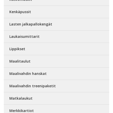
Kenkäpussit
Lasten jalkapallokengät
Laukaisumittarit
Lippikset
Maalitaulut
Maalivahdin hanskat
Maalivahdin treenipaketit
Matkalaukut
Merkkikartiot