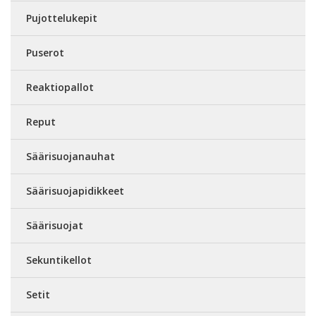
Pujottelukepit
Puserot
Reaktiopallot
Reput
Säärisuojanauhat
Säärisuojapidikkeet
Säärisuojat
Sekuntikellot
Setit