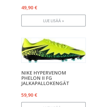
49,90
€
LUE LISÄÄ »
NIKE HYPERVENOM
PHELON II FG
JALKAPALLOKENGÄT
59,90
€