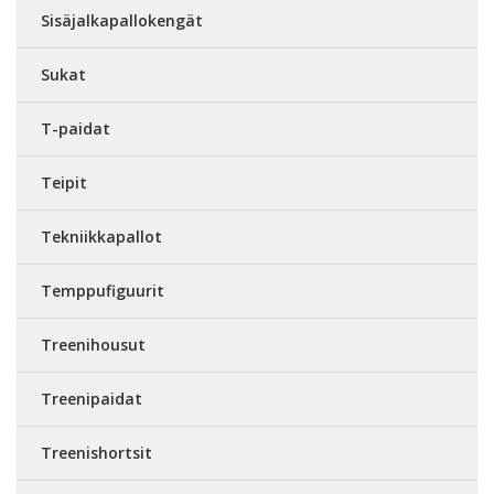
Sisäjalkapallokengät
Sukat
T-paidat
Teipit
Tekniikkapallot
Temppufiguurit
Treenihousut
Treenipaidat
Treenishortsit