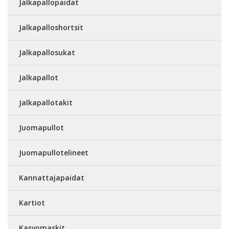
Jalkapallopaidat
Jalkapalloshortsit
Jalkapallosukat
Jalkapallot
Jalkapallotakit
Juomapullot
Juomapullotelineet
Kannattajapaidat
Kartiot
Kasvomaskit