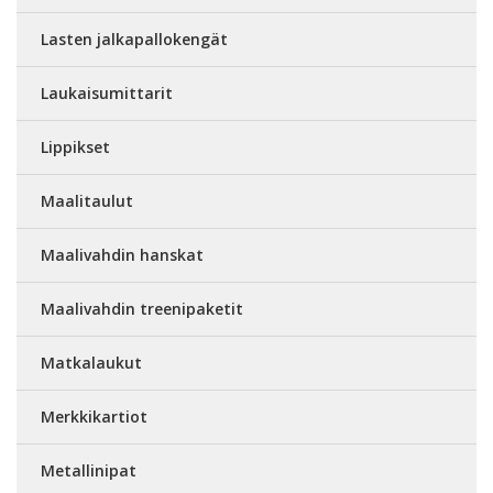
Lasten jalkapallokengät
Laukaisumittarit
Lippikset
Maalitaulut
Maalivahdin hanskat
Maalivahdin treenipaketit
Matkalaukut
Merkkikartiot
Metallinipat