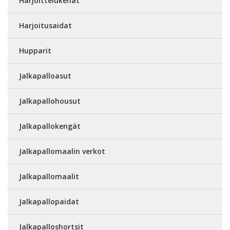
Harjoittelukehät
Harjoitusaidat
Hupparit
Jalkapalloasut
Jalkapallohousut
Jalkapallokengät
Jalkapallomaalin verkot
Jalkapallomaalit
Jalkapallopaidat
Jalkapalloshortsit