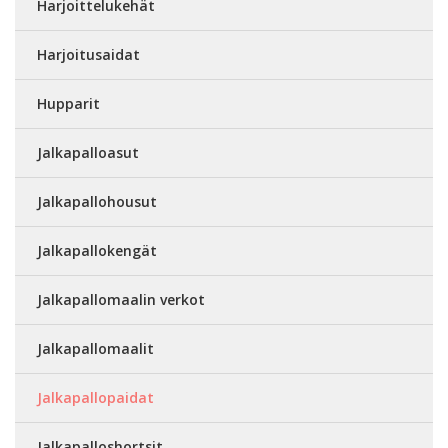
Harjoittelukehät
Harjoitusaidat
Hupparit
Jalkapalloasut
Jalkapallohousut
Jalkapallokengät
Jalkapallomaalin verkot
Jalkapallomaalit
Jalkapallopaidat
Jalkapalloshortsit