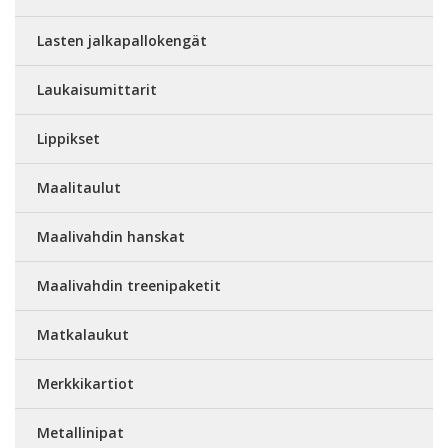
Lasten jalkapallokengät
Laukaisumittarit
Lippikset
Maalitaulut
Maalivahdin hanskat
Maalivahdin treenipaketit
Matkalaukut
Merkkikartiot
Metallinipat