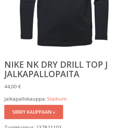
NIKE NK DRY DRILL TOP J
JALKAPALLOPAITA
44,00
€
Jalkapallokauppa:
Stadium
SIIRRY KAUPPAAN »
Tuotetunnus:
237821103