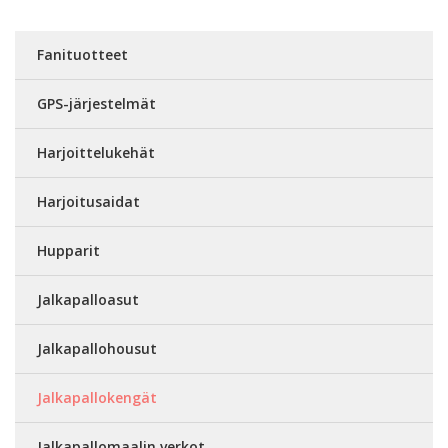
Fanituotteet
GPS-järjestelmät
Harjoittelukehät
Harjoitusaidat
Hupparit
Jalkapalloasut
Jalkapallohousut
Jalkapallokengät
Jalkapallomaalin verkot