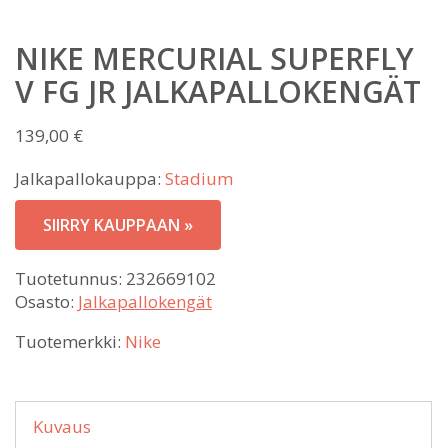
NIKE MERCURIAL SUPERFLY
V FG JR JALKAPALLOKENGÄT
139,00
€
Jalkapallokauppa:
Stadium
SIIRRY KAUPPAAN »
Tuotetunnus:
232669102
Osasto:
Jalkapallokengät
Tuotemerkki:
Nike
Kuvaus