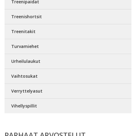
Treenipaidat
Treenishortsit
Treenitakit
Turvamiehet
Urheilulaukut
Vaihtosukat
Verryttelyasut
Vihellyspillit
PARHAAT ARVOSTELUT