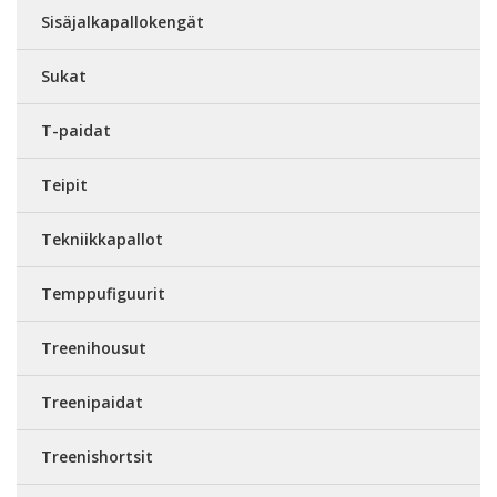
Sisäjalkapallokengät
Sukat
T-paidat
Teipit
Tekniikkapallot
Temppufiguurit
Treenihousut
Treenipaidat
Treenishortsit