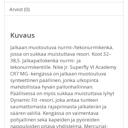
Arviot (0)
Kuvaus
Jalkaan muotoutuva nurmi-/tekonurmikenkä,
jossa on sukkaa muistuttava resori. Koot 32–
38,5. Jalkapallokenkä nurmi- ja
tekonurmikentille. Nike Jr. Superfly VI Academy
CR7 MG -kengässä on jalkaan muotoutuva
synteettinen päällinen, jonka ulkopinta
mahdollistaa hyvän pallonhallinnan.
Päällisessä on myös sukkaa muistuttava lyhyt
Dynamic Fit -resori, joka antaa tunteen
saumattomasta rajapinnasta jalkaterän ja
säären välillä. Kengässä on vaimentava
pohjallinen sekä kapeiden ja pyöreiden
nappuloiden pitävä yhdistelmä. Mercurial-