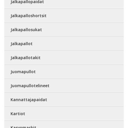
Jalkapallopaidat
Jalkapalloshortsit
Jalkapallosukat
Jalkapallot
Jalkapallotakit
Juomapullot
Juomapullotelineet
Kannattajapaidat
Kartiot
Kasvomaskit