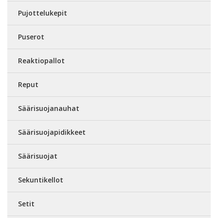
Pujottelukepit
Puserot
Reaktiopallot
Reput
Säärisuojanauhat
Säärisuojapidikkeet
Säärisuojat
Sekuntikellot
Setit