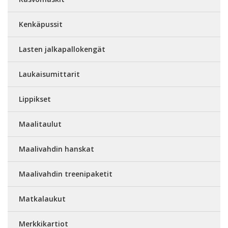
Kenkäpussit
Lasten jalkapallokengät
Laukaisumittarit
Lippikset
Maalitaulut
Maalivahdin hanskat
Maalivahdin treenipaketit
Matkalaukut
Merkkikartiot