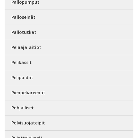
Pallopumput
Palloseinät
Pallotutkat
Pelaaja-aitiot
Pelikassit
Pelipaidat
Pienpeliareenat
Pohjalliset
Polvisuojateipit
Pujottelukepit