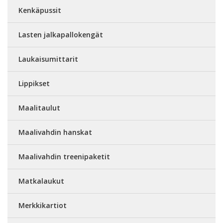
Kenkäpussit
Lasten jalkapallokengät
Laukaisumittarit
Lippikset
Maalitaulut
Maalivahdin hanskat
Maalivahdin treenipaketit
Matkalaukut
Merkkikartiot