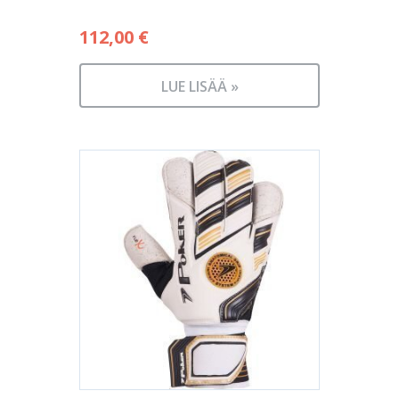
112,00
€
LUE LISÄÄ »