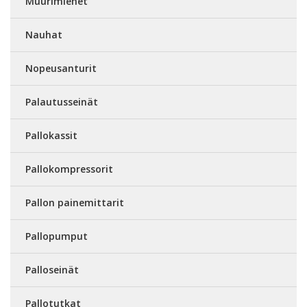
Muurimiehet
Nauhat
Nopeusanturit
Palautusseinät
Pallokassit
Pallokompressorit
Pallon painemittarit
Pallopumput
Palloseinät
Pallotutkat