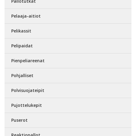
Pallotutkat
Pelaaja-aitiot
Pelikassit
Pelipaidat
Pienpeliareenat
Pohjalliset
Polvisuojateipit
Pujottelukepit
Puserot
Reaktiopallot