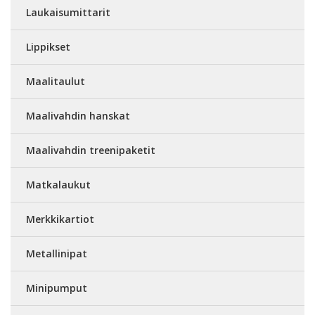
Laukaisumittarit
Lippikset
Maalitaulut
Maalivahdin hanskat
Maalivahdin treenipaketit
Matkalaukut
Merkkikartiot
Metallinipat
Minipumput