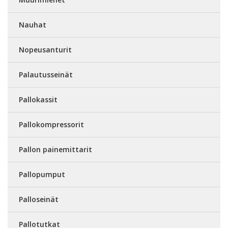
Nauhat
Nopeusanturit
Palautusseinät
Pallokassit
Pallokompressorit
Pallon painemittarit
Pallopumput
Palloseinät
Pallotutkat