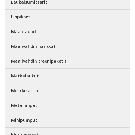
Laukaisumittarit
Lippikset
Maalitaulut
Maalivahdin hanskat
Maalivahdin treenipaketit
Matkalaukut
Merkkikartiot
Metallinipat
Minipumput
Muurimiehet