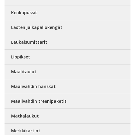
Kenkäpussit
Lasten jalkapallokengät
Laukaisumittarit
Lippikset
Maalitaulut
Maalivahdin hanskat
Maalivahdin treenipaketit
Matkalaukut
Merkkikartiot