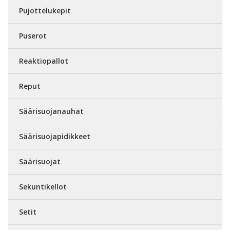
Pujottelukepit
Puserot
Reaktiopallot
Reput
Säärisuojanauhat
Säärisuojapidikkeet
Säärisuojat
Sekuntikellot
Setit