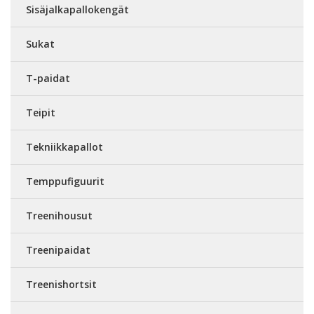
Sisäjalkapallokengät
Sukat
T-paidat
Teipit
Tekniikkapallot
Temppufiguurit
Treenihousut
Treenipaidat
Treenishortsit