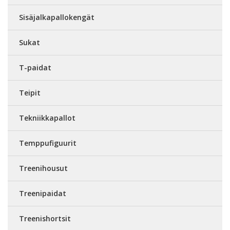
Sisäjalkapallokengät
Sukat
T-paidat
Teipit
Tekniikkapallot
Temppufiguurit
Treenihousut
Treenipaidat
Treenishortsit