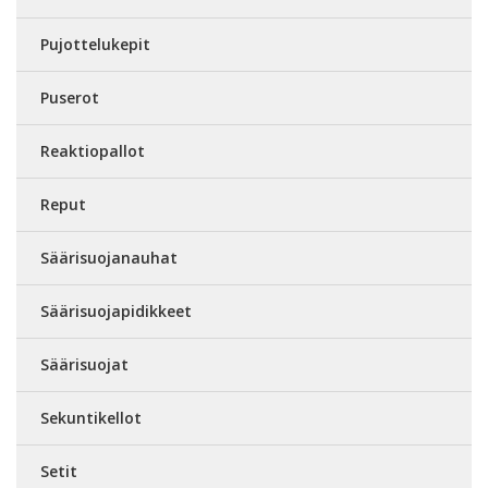
Pujottelukepit
Puserot
Reaktiopallot
Reput
Säärisuojanauhat
Säärisuojapidikkeet
Säärisuojat
Sekuntikellot
Setit