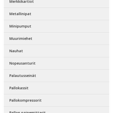
Merkkikartiot
Metallinipat
Minipumput
Muurimiehet
Nauhat
Nopeusanturit
Palautusseinät
Pallokassit
Pallokompressorit
Pallon painemittarit