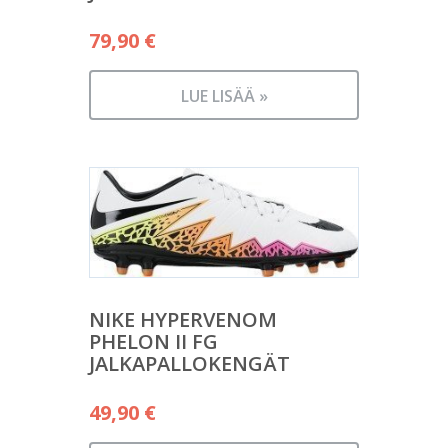
79,90
€
LUE LISÄÄ »
NIKE HYPERVENOM
PHELON II FG
JALKAPALLOKENGÄT
49,90
€