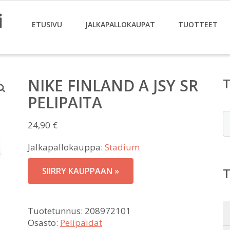
i
ETUSIVU
JALKAPALLOKAUPAT
TUOTTEET
NIKE FINLAND A JSY SR
PELIPAITA
E
24,90
€
Jalkapallokauppa:
Stadium
SIIRRY KAUPPAAN »
Tuotetunnus:
208972101
Osasto:
Pelipaidat