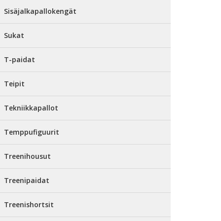
Sisäjalkapallokengät
Sukat
T-paidat
Teipit
Tekniikkapallot
Temppufiguurit
Treenihousut
Treenipaidat
Treenishortsit