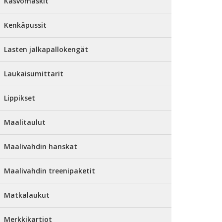
Kasvomaskit
Kenkäpussit
Lasten jalkapallokengät
Laukaisumittarit
Lippikset
Maalitaulut
Maalivahdin hanskat
Maalivahdin treenipaketit
Matkalaukut
Merkkikartiot