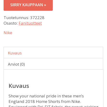
SIIRRY KAUPPAAN »
Tuotetunnus:
372228
Osasto:
Fanituotteet
Nike
Kuvaus
Arviot (0)
Kuvaus
Show your national pride in these men’s
England 2018 Home Shorts from Nike.
Equipped with Dri-FIT fabric, the sweat-wicking