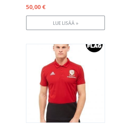
50,00
€
LUE LISÄÄ »