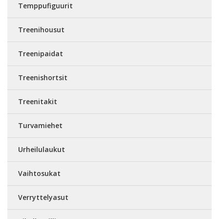
Temppufiguurit
Treenihousut
Treenipaidat
Treenishortsit
Treenitakit
Turvamiehet
Urheilulaukut
Vaihtosukat
Verryttelyasut