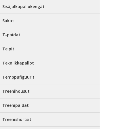
Sisäjalkapallokengät
Sukat
T-paidat
Teipit
Tekniikkapallot
Temppufiguurit
Treenihousut
Treenipaidat
Treenishortsit