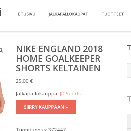
i
ETUSIVU
JALKAPALLOKAUPAT
TUOTTEET
NIKE ENGLAND 2018
HOME GOALKEEPER
SHORTS KELTAINEN
E
25,00
€
Jalkapallokauppa:
JD Sports
SIIRRY KAUPPAAN »
Tuotetunnus:
372447