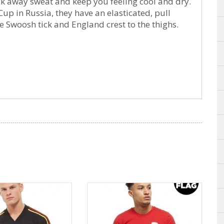
ick away sweat and keep you feeling cool and dry.
 Cup in Russia, they have an elasticated, pull
e Swoosh tick and England crest to the thighs.