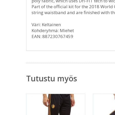
poly fabric, which uses Dri-FIT tech to w
Part of the official kit for the 2018 World
string waistband and are finished with th
Väri: Keltainen
Kohderyhmä: Miehet
EAN: 887230767459
Tutustu myös