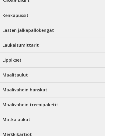
Kasvomaskit
Kenkäpussit
Lasten jalkapallokengät
Laukaisumittarit
Lippikset
Maalitaulut
Maalivahdin hanskat
Maalivahdin treenipaketit
Matkalaukut
Merkkikartiot