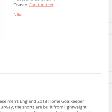
Osasto:
Fanituotteet
Nike
these men’s England 2018 Home Goalkeeper
urway, the shorts are built from lightweight