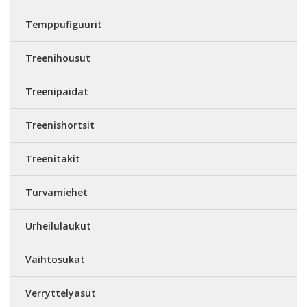
Temppufiguurit
Treenihousut
Treenipaidat
Treenishortsit
Treenitakit
Turvamiehet
Urheilulaukut
Vaihtosukat
Verryttelyasut