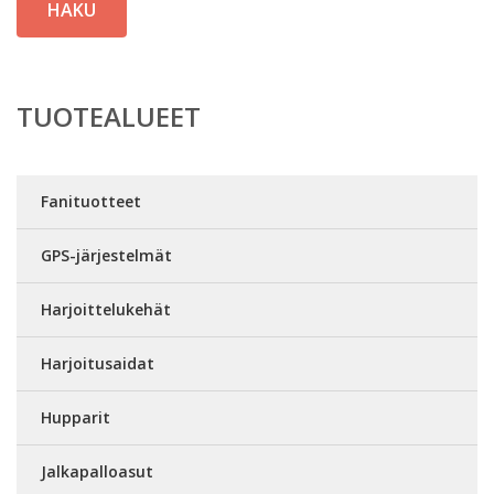
HAKU
TUOTEALUEET
Fanituotteet
GPS-järjestelmät
Harjoittelukehät
Harjoitusaidat
Hupparit
Jalkapalloasut