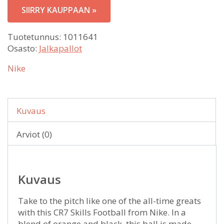
SIIRRY KAUPPAAN »
Tuotetunnus:
1011641
Osasto:
Jalkapallot
Nike
Kuvaus
Arviot (0)
Kuvaus
Take to the pitch like one of the all-time greats
with this CR7 Skills Football from Nike. In a
blend of orange and black, this ball is made