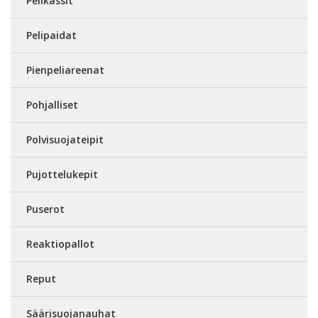
Pelikassit
Pelipaidat
Pienpeliareenat
Pohjalliset
Polvisuojateipit
Pujottelukepit
Puserot
Reaktiopallot
Reput
Säärisuojanauhat